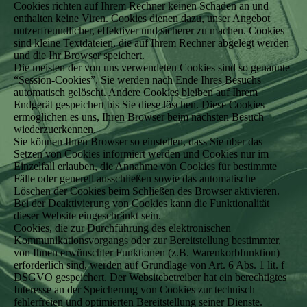
Cookies richten auf Ihrem Rechner keinen Schaden an und
enthalten keine Viren. Cookies dienen dazu, unser Angebot
nutzerfreundlicher, effektiver und sicherer zu machen. Cookies
sind kleine Textdateien, die auf Ihrem Rechner abgelegt werden
und die Ihr Browser speichert.
Die meisten der von uns verwendeten Cookies sind so genannte
“Session-Cookies”. Sie werden nach Ende Ihres Besuchs
automatisch gelöscht. Andere Cookies bleiben auf Ihrem
Endgerät gespeichert bis Sie diese löschen. Diese Cookies
ermöglichen es uns, Ihren Browser beim nächsten Besuch
wiederzuerkennen.
Sie können Ihren Browser so einstellen, dass Sie über das
Setzen von Cookies informiert werden und Cookies nur im
Einzelfall erlauben, die Annahme von Cookies für bestimmte
Fälle oder generell ausschließen sowie das automatische
Löschen der Cookies beim Schließen des Browser aktivieren.
Bei der Deaktivierung von Cookies kann die Funktionalität
dieser Website eingeschränkt sein.
Cookies, die zur Durchführung des elektronischen
Kommunikationsvorgangs oder zur Bereitstellung bestimmter,
von Ihnen erwünschter Funktionen (z.B. Warenkorbfunktion)
erforderlich sind, werden auf Grundlage von Art. 6 Abs. 1 lit. f
DSGVO gespeichert. Der Websitebetreiber hat ein berechtigtes
Interesse an der Speicherung von Cookies zur technisch
fehlerfreien und optimierten Bereitstellung seiner Dienste.