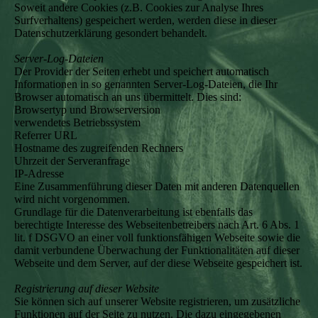
Soweit andere Cookies (z.B. Cookies zur Analyse Ihres
Surfverhaltens) gespeichert werden, werden diese in dieser
Datenschutzerklärung gesondert behandelt.
Server-Log-Dateien
Der Provider der Seiten erhebt und speichert automatisch
Informationen in so genannten Server-Log-Dateien, die Ihr
Browser automatisch an uns übermittelt. Dies sind:
Browsertyp und Browserversion
verwendetes Betriebssystem
Referrer URL
Hostname des zugreifenden Rechners
Uhrzeit der Serveranfrage
IP-Adresse
Eine Zusammenführung dieser Daten mit anderen Datenquellen
wird nicht vorgenommen.
Grundlage für die Datenverarbeitung ist ebenfalls das
berechtigte Interesse des Webseitenbetreibers nach Art. 6 Abs. 1
lit. f DSGVO an einer voll funktionsfähigen Webseite sowie die
damit verbundene Überwachung der Funktionalitäten auf dieser
Webseite und dem Server, auf der diese Webseite gespeichert ist.
Registrierung auf dieser Website
Sie können sich auf unserer Website registrieren, um zusätzliche
Funktionen auf der Seite zu nutzen. Die dazu eingegebenen