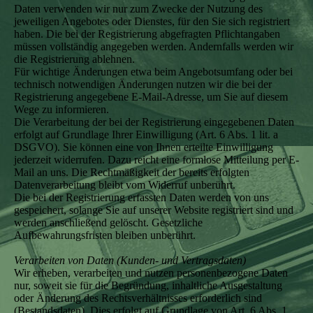
Daten verwenden wir nur zum Zwecke der Nutzung des
jeweiligen Angebotes oder Dienstes, für den Sie sich registriert
haben. Die bei der Registrierung abgefragten Pflichtangaben
müssen vollständig angegeben werden. Andernfalls werden wir
die Registrierung ablehnen.
Für wichtige Änderungen etwa beim Angebotsumfang oder bei
technisch notwendigen Änderungen nutzen wir die bei der
Registrierung angegebene E-Mail-Adresse, um Sie auf diesem
Wege zu informieren.
Die Verarbeitung der bei der Registrierung eingegebenen Daten
erfolgt auf Grundlage Ihrer Einwilligung (Art. 6 Abs. 1 lit. a
DSGVO). Sie können eine von Ihnen erteilte Einwilligung
jederzeit widerrufen. Dazu reicht eine formlose Mitteilung per E-
Mail an uns. Die Rechtmäßigkeit der bereits erfolgten
Datenverarbeitung bleibt vom Widerruf unberührt.
Die bei der Registrierung erfassten Daten werden von uns
gespeichert, solange Sie auf unserer Website registriert sind und
werden anschließend gelöscht. Gesetzliche
Aufbewahrungsfristen bleiben unberührt.
Verarbeiten von Daten (Kunden- und Vertragsdaten)
Wir erheben, verarbeiten und nutzen personenbezogene Daten
nur, soweit sie für die Begründung, inhaltliche Ausgestaltung
oder Änderung des Rechtsverhältnisses erforderlich sind
(Bestandsdaten). Dies erfolgt auf Grundlage von Art. 6 Abs. 1