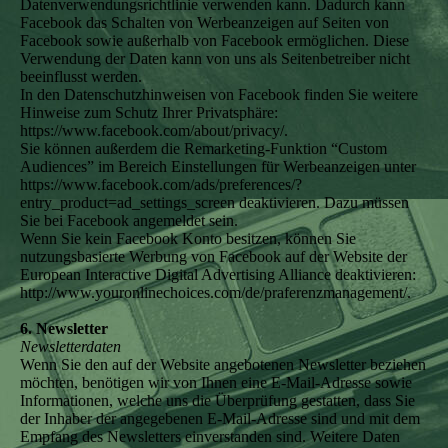
Datenverwendungsrichtlinie verwenden kann. Dadurch kann
Facebook das Schalten von Werbeanzeigen auf Seiten von
Facebook sowie außerhalb von Facebook ermöglichen. Diese
Verwendung der Daten kann von uns als Seitenbetreiber nicht
beeinflusst werden.
In den Datenschutzhinweisen von Facebook finden Sie weitere
Hinweise zum Schutz Ihrer Privatsphäre:
https://www.facebook.com/about/privacy/.
Sie können außerdem die Remarketing-Funktion “Custom
Audiences” im Bereich Einstellungen für Werbeanzeigen unter
https://www.facebook.com/ads/preferences/?
entry_product=ad_settings_screen deaktivieren. Dazu müssen
Sie bei Facebook angemeldet sein.
Wenn Sie kein Facebook Konto besitzen, können Sie
nutzungsbasierte Werbung von Facebook auf der Website der
European Interactive Digital Advertising Alliance deaktivieren:
http://www.youronlinechoices.com/de/praferenzmanagement/.
6. Newsletter
Newsletterdaten
Wenn Sie den auf der Website angebotenen Newsletter beziehen
möchten, benötigen wir von Ihnen eine E-Mail-Adresse sowie
Informationen, welche uns die Überprüfung gestatten, dass Sie
der Inhaber der angegebenen E-Mail-Adresse sind und mit dem
Empfang des Newsletters einverstanden sind. Weitere Daten