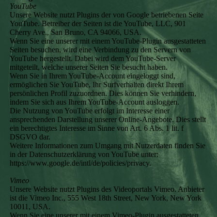
YouTube
Unsere Website nutzt Plugins der von Google betriebenen Seite
YouTube. Betreiber der Seiten ist die YouTube, LLC, 901
Cherry Ave., San Bruno, CA 94066, USA.
Wenn Sie eine unserer mit einem YouTube-Plugin ausgestatteten
Seiten besuchen, wird eine Verbindung zu den Servern von
YouTube hergestellt. Dabei wird dem YouTube-Server
mitgeteilt, welche unserer Seiten Sie besucht haben.
Wenn Sie in Ihrem YouTube-Account eingeloggt sind,
ermöglichen Sie YouTube, Ihr Surfverhalten direkt Ihrem
persönlichen Profil zuzuordnen. Dies können Sie verhindern,
indem Sie sich aus Ihrem YouTube-Account ausloggen.
Die Nutzung von YouTube erfolgt im Interesse einer
ansprechenden Darstellung unserer Online-Angebote. Dies stellt
ein berechtigtes Interesse im Sinne von Art. 6 Abs. 1 lit. f
DSGVO dar.
Weitere Informationen zum Umgang mit Nutzerdaten finden Sie
in der Datenschutzerklärung von YouTube unter:
https://www.google.de/intl/de/policies/privacy.
Vimeo
Unsere Website nutzt Plugins des Videoportals Vimeo. Anbieter
ist die Vimeo Inc., 555 West 18th Street, New York, New York
10011, USA.
Wenn Sie eine unserer mit einem Vimeo-Plugin ausgestatteten