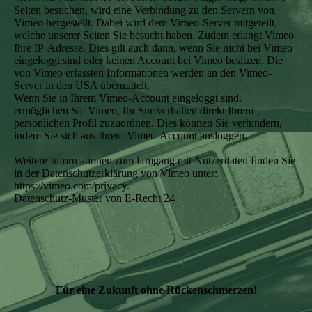
Seiten besuchen, wird eine Verbindung zu den Servern von
Vimeo hergestellt. Dabei wird dem Vimeo-Server mitgeteilt,
welche unserer Seiten Sie besucht haben. Zudem erlangt Vimeo
Ihre IP-Adresse. Dies gilt auch dann, wenn Sie nicht bei Vimeo
eingeloggt sind oder keinen Account bei Vimeo besitzen. Die
von Vimeo erfassten Informationen werden an den Vimeo-
Server in den USA übermittelt.
Wenn Sie in Ihrem Vimeo-Account eingeloggt sind,
ermöglichen Sie Vimeo, Ihr Surfverhalten direkt Ihrem
persönlichen Profil zuzuordnen. Dies können Sie verhindern,
indem Sie sich aus Ihrem Vimeo-Account ausloggen.
Weitere Informationen zum Umgang mit Nutzerdaten finden Sie
in der Datenschutzerklärung von Vimeo unter:
https://vimeo.com/privacy.
Datenschutz-Muster von E-Recht 24
Für eine Zukunft ohne Rückenschmerzen!