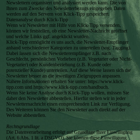
Newslettern organisiert und analysiert werden kann. Die von
Ihnen zum Zwecke des Newsletterbezugs eingegeben Daten
werden auf den Servern von Klick-Tipp gespeichert.
Datenanalyse durch Klick-Tipp
Wenn wir Newsletter mit Hilfe von Klick-Tipp versenden,
können wir feststellen, ob eine Newsletter-Nachricht geöffnet
und welche Links ggf. angeklickt wurden.
Klick-Tipp ermöglicht es uns auch, die Newsletter-Empfänger
anhand verschiedener Kategorien zu unterteilen (sog. Tagging).
Dabei lassen sich die Newsletterempfänger z.B. nach
Geschlecht, persönlichen Vorlieben (z.B. Vegetarier oder Nicht-
Vegetarier) oder Kundenbeziehung (z.B. Kunde oder
potenzieller Kunde) unterteilen. Auf diese Weise lassen sich die
Newsletter besser an die jeweiligen Zielgruppen anpassen.
Nähere Informationen erhalten Sie unter: https://www.klick-
tipp.com und https://www.klick-tipp.com/handbuch.
Wenn Sie keine Analyse durch Klick-Tipp wollen, müssen Sie
daher den Newsletter abbestellen. Hierfür stellen wir in jeder
Newsletternachricht einen entsprechenden Link zur Verfügung.
Des Weiteren können Sie den Newsletter auch direkt auf der
Website abbestellen.
Rechtsgrundlage
Die Datenverarbeitung erfolgt auf Grundlage Ihrer Einwilligung
(Art. 6 Abs. 1 lit. a DSGVO). Sie können diese Einwilligung