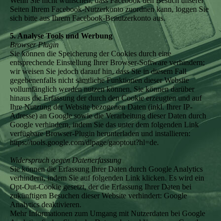
Wenn Sie nicht wünschen, dass Facebook den Besuch unserer
Seiten Ihrem Facebook-Nutzerkonto zuordnen kann, loggen Sie
sich bitte aus Ihrem Facebook-Benutzerkonto aus.
5. Analyse Tools und Werbung
Browser Plugin
Sie können die Speicherung der Cookies durch eine
entsprechende Einstellung Ihrer Browser-Software verhindern;
wir weisen Sie jedoch darauf hin, dass Sie in diesem Fall
gegebenenfalls nicht sämtliche Funktionen dieser Website
vollumfänglich werden nutzen können. Sie können darüber
hinaus die Erfassung der durch den Cookie erzeugten und auf
Ihre Nutzung der Website bezogenen Daten (inkl. Ihrer IP-
Adresse) an Google sowie die Verarbeitung dieser Daten durch
Google verhindern, indem Sie das unter dem folgenden Link
verfügbare Browser-Plugin herunterladen und installieren:
https://tools.google.com/dlpage/gaoptout?hl=de.
Widerspruch gegen Datenerfassung
Sie können die Erfassung Ihrer Daten durch Google Analytics
verhindern, indem Sie auf folgenden Link klicken. Es wird ein
Opt-Out-Cookie gesetzt, der die Erfassung Ihrer Daten bei
zukünftigen Besuchen dieser Website verhindert: Google
Analytics deaktivieren.
Mehr Informationen zum Umgang mit Nutzerdaten bei Google