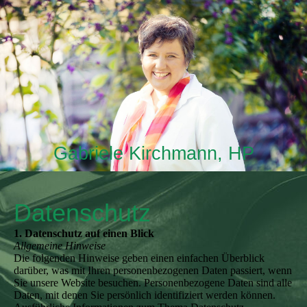
Gabriele Kirchmann, HP
Datenschutz
1. Datenschutz auf einen Blick
Allgemeine Hinweise
Die folgenden Hinweise geben einen einfachen Überblick
darüber, was mit Ihren personenbezogenen Daten passiert, wenn
Sie unsere Website besuchen. Personenbezogene Daten sind alle
Daten, mit denen Sie persönlich identifiziert werden können.