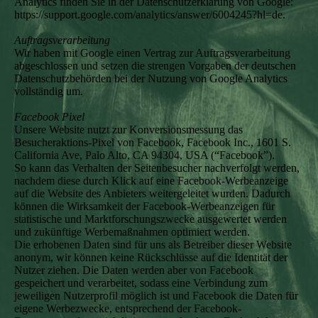
Analytics finden Sie in der Datenschutzerklärung von Google:
https://support.google.com/analytics/answer/6004245?hl=de.
Auftragsverarbeitung
Wir haben mit Google einen Vertrag zur Auftragsverarbeitung
abgeschlossen und setzen die strengen Vorgaben der deutschen
Datenschutzbehörden bei der Nutzung von Google Analytics
vollständig um.
Facebook Pixel
Unsere Website nutzt zur Konversionsmessung das
Besucheraktions-Pixel von Facebook, Facebook Inc., 1601 S.
California Ave, Palo Alto, CA 94304, USA (“Facebook”).
So kann das Verhalten der Seitenbesucher nachverfolgt werden,
nachdem diese durch Klick auf eine Facebook-Werbeanzeige
auf die Website des Anbieters weitergeleitet wurden. Dadurch
können die Wirksamkeit der Facebook-Werbeanzeigen für
statistische und Marktforschungszwecke ausgewertet werden
und zukünftige Werbemaßnahmen optimiert werden.
Die erhobenen Daten sind für uns als Betreiber dieser Website
anonym, wir können keine Rückschlüsse auf die Identität der
Nutzer ziehen. Die Daten werden aber von Facebook
gespeichert und verarbeitet, sodass eine Verbindung zum
jeweiligen Nutzerprofil möglich ist und Facebook die Daten für
eigene Werbezwecke, entsprechend der Facebook-