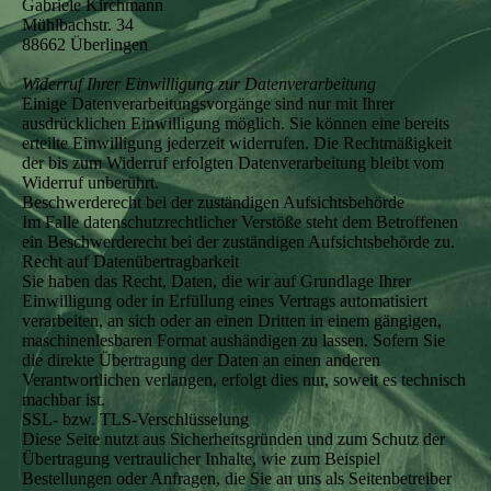
Gabriele Kirchmann
Mühlbachstr. 34
88662 Überlingen
Widerruf Ihrer Einwilligung zur Datenverarbeitung
Einige Datenverarbeitungsvorgänge sind nur mit Ihrer
ausdrücklichen Einwilligung möglich. Sie können eine bereits
erteilte Einwilligung jederzeit widerrufen. Die Rechtmäßigkeit
der bis zum Widerruf erfolgten Datenverarbeitung bleibt vom
Widerruf unberührt.
Beschwerderecht bei der zuständigen Aufsichtsbehörde
Im Falle datenschutzrechtlicher Verstöße steht dem Betroffenen
ein Beschwerderecht bei der zuständigen Aufsichtsbehörde zu.
Recht auf Datenübertragbarkeit
Sie haben das Recht, Daten, die wir auf Grundlage Ihrer
Einwilligung oder in Erfüllung eines Vertrags automatisiert
verarbeiten, an sich oder an einen Dritten in einem gängigen,
maschinenlesbaren Format aushändigen zu lassen. Sofern Sie
die direkte Übertragung der Daten an einen anderen
Verantwortlichen verlangen, erfolgt dies nur, soweit es technisch
machbar ist.
SSL- bzw. TLS-Verschlüsselung
Diese Seite nutzt aus Sicherheitsgründen und zum Schutz der
Übertragung vertraulicher Inhalte, wie zum Beispiel
Bestellungen oder Anfragen, die Sie an uns als Seitenbetreiber