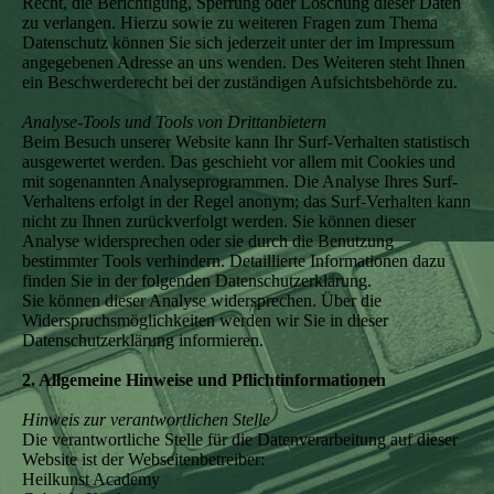
Recht, die Berichtigung, Sperrung oder Löschung dieser Daten
zu verlangen. Hierzu sowie zu weiteren Fragen zum Thema
Datenschutz können Sie sich jederzeit unter der im Impressum
angegebenen Adresse an uns wenden. Des Weiteren steht Ihnen
ein Beschwerderecht bei der zuständigen Aufsichtsbehörde zu.
Analyse-Tools und Tools von Drittanbietern
Beim Besuch unserer Website kann Ihr Surf-Verhalten statistisch
ausgewertet werden. Das geschieht vor allem mit Cookies und
mit sogenannten Analyseprogrammen. Die Analyse Ihres Surf-
Verhaltens erfolgt in der Regel anonym; das Surf-Verhalten kann
nicht zu Ihnen zurückverfolgt werden. Sie können dieser
Analyse widersprechen oder sie durch die Benutzung
bestimmter Tools verhindern. Detaillierte Informationen dazu
finden Sie in der folgenden Datenschutzerklärung.
Sie können dieser Analyse widersprechen. Über die
Widerspruchsmöglichkeiten werden wir Sie in dieser
Datenschutzerklärung informieren.
2. Allgemeine Hinweise und Pflichtinformationen
Hinweis zur verantwortlichen Stelle
Die verantwortliche Stelle für die Datenverarbeitung auf dieser
Website ist der Webseitenbetreiber:
Heilkunst Academy