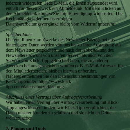
jederzeit widerrufen. Jede E-Mail, die Ihnen zugesendet wird,
enthält für diesen Zweck ein Abmeldelink. Mit dem Klicken auf
den Abmeldelink können Sie Ihre Einwilligung widerrufen. Die
Rechtmäßigkeit der bereits erfolgten
Datenverarbeitungsvorgänge bleibt vom Widerruf unberührt.
Speicherdauer
Die von Ihnen zum Zwecke des Newsletter-Bezugs bei uns
hinterlegten Daten werden von uns bis zu Ihrer Austragung aus
dem Newsletter gespeichert und nach der Abbestellung des
Newsletters sowohl von unseren Servern als auch von den
Servern von Klick-Tipp gelöscht. Daten, die zu anderen
Zwecken bei uns gespeichert wurden (z.B. E-Mail-Adressen für
den Mitgliederbereich) bleiben hiervon unberührt.
Näheres entnehmen Sie den Datenschutzbestimmungen von
Klick-Tipp unter: https://www.klick-
tipp.com/datenschutzerklaerung.
Abschluss eines Vertrags über Auftragsfverarbeitung
Wir haben einen Vertrag über Auftragsverarbeitung mit Klick-
Tipp abgeschlossen, in dem wir Klick-Tipp verpflichten, die
Daten unserer Kunden zu schützen und sie nicht an Dritte
weiterzugeben.
7. Plugins und Tools