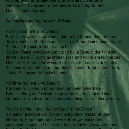
Ausführliche Informationen zum Thema Datenschutz
entnehmen Sie unserer unter diesem Text aufgeführten
Datenschutzerklärung.
Datenerfassung auf unserer Website:
Wie erfassen wir Ihre Daten?
Ihre Daten werden zum einen dadurch erhoben, dass Sie uns
diese mitteilen. Hierbei kann es sich z.B. um Daten handeln, die
Sie in ein Kontaktformular eingeben.
Andere Daten werden automatisch beim Besuch der Website
durch unsere IT-Systeme erfasst. Das sind vor allem technische
Daten (z.B. Internetbrowser, Betriebssystem oder Uhrzeit des
Seitenaufrufs). Die Erfassung dieser Daten erfolgt automatisch,
sobald Sie unsere Website betreten.
Wofür nutzen wir Ihre Daten?
Ein Teil der Daten wird erhoben, um eine fehlerfreie
Bereitstellung der Website zu gewährleisten. Andere Daten
können zur Analyse Ihres Nutzerverhaltens verwendet werden.
Welche Rechte haben Sie bezüglich Ihrer Daten?
Sie haben jederzeit das Recht unentgeltlich Auskunft über
Herkunft, Empfänger und Zweck Ihrer gespeicherten
personenbezogenen Daten zu erhalten. Sie haben außerdem ein