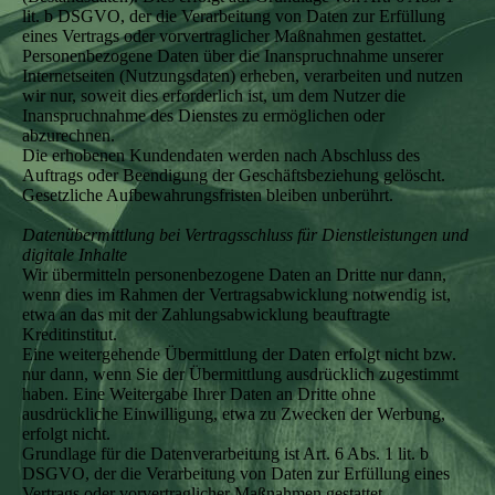
lit. b DSGVO, der die Verarbeitung von Daten zur Erfüllung
eines Vertrags oder vorvertraglicher Maßnahmen gestattet.
Personenbezogene Daten über die Inanspruchnahme unserer
Internetseiten (Nutzungsdaten) erheben, verarbeiten und nutzen
wir nur, soweit dies erforderlich ist, um dem Nutzer die
Inanspruchnahme des Dienstes zu ermöglichen oder
abzurechnen.
Die erhobenen Kundendaten werden nach Abschluss des
Auftrags oder Beendigung der Geschäftsbeziehung gelöscht.
Gesetzliche Aufbewahrungsfristen bleiben unberührt.
Datenübermittlung bei Vertragsschluss für Dienstleistungen und
digitale Inhalte
Wir übermitteln personenbezogene Daten an Dritte nur dann,
wenn dies im Rahmen der Vertragsabwicklung notwendig ist,
etwa an das mit der Zahlungsabwicklung beauftragte
Kreditinstitut.
Eine weitergehende Übermittlung der Daten erfolgt nicht bzw.
nur dann, wenn Sie der Übermittlung ausdrücklich zugestimmt
haben. Eine Weitergabe Ihrer Daten an Dritte ohne
ausdrückliche Einwilligung, etwa zu Zwecken der Werbung,
erfolgt nicht.
Grundlage für die Datenverarbeitung ist Art. 6 Abs. 1 lit. b
DSGVO, der die Verarbeitung von Daten zur Erfüllung eines
Vertrags oder vorvertraglicher Maßnahmen gestattet.