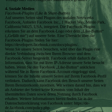
4. Soziale Medien
Facebook-Plugins (Like & Share-Button)
Auf unseren Seiten sind Plugins des sozialen Netzwerks
Facebook, Anbieter Facebook Inc., 1 Hacker Way, Menlo Park,
California 94025, USA, integriert. Die Facebook-Plugins
erkennen Sie an dem Facebook-Logo oder dem „Like-Button“
(„Gefällt mir“) auf unserer Seite. Eine Übersicht über die
Facebook-Plugins finden Sie hier:
https://developers.facebook.com/docs/plugins/.
Wenn Sie unsere Seiten besuchen, wird über das Plugin eine
direkte Verbindung zwischen Ihrem Browser und dem
Facebook-Server hergestellt. Facebook erhält dadurch die
Information, dass Sie mit Ihrer IP-Adresse unsere Seite besucht
haben. Wenn Sie den Facebook „Like-Button“ anklicken
während Sie in Ihrem Facebook-Account eingeloggt sind,
können Sie die Inhalte unserer Seiten auf Ihrem Facebook-Profil
verlinken. Dadurch kann Facebook den Besuch unserer Seiten
Ihrem Benutzerkonto zuordnen. Wir weisen darauf hin, dass wir
als Anbieter der Seiten keine Kenntnis vom Inhalt der
übermittelten Daten sowie deren Nutzung durch Facebook
erhalten. Weitere Informationen hierzu finden Sie in der
Datenschutzerklärung von Facebook unter: https://de-
de.facebook.com/policy.php.