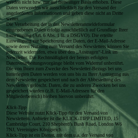
werden nicht bzw. nur auf freiwilliger Basis erhoben. Diese
Daten verwenden wir ausschließlich für den Versand der
angeforderten Informationen und geben diese nicht an Dritte
weiter.
Die Verarbeitung der in das Newsletteranmeldeformular
eingegebenen Daten erfolgt ausschließlich auf Grundlage Ihrer
Einwilligung (Art. 6 Abs. 1 lit. a DSGVO). Die erteilte
Einwilligung zur Speicherung der Daten, der E-Mail-Adresse
sowie deren Nutzung zum Versand des Newsletters können Sie
jederzeit widerrufen, etwa über den „Austragen“-Link im
Newsletter. Die Rechtmäßigkeit der bereits erfolgten
Datenverarbeitungsvorgänge bleibt vom Widerruf unberührt.
Die von Ihnen zum Zwecke des Newsletter-Bezugs bei uns
hinterlegten Daten werden von uns bis zu Ihrer Austragung aus
dem Newsletter gespeichert und nach der Abbestellung des
Newsletters gelöscht. Daten, die zu anderen Zwecken bei uns
gespeichert wurden (z.B. E-Mail-Adressen für den
Mitgliederbereich) bleiben hiervon unberührt.
Klick-Tipp
Diese Website nutzt Klick-Tipp für den Versand von
Newslettern. Anbieter ist die KLICK-TIPP LIMITED, 15
Cambridge Court, 210 Shepherd’s Bush Road, London W6
7NJ, Vereinigtes Königreich.
Klick-Tipp ist ein Dienst, mit dem u.a. der Versand von