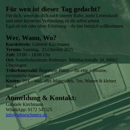
Für wen ist dieser Tag gedacht?
Für dich, wenn du dich nach innerer Ruhe, mehr Lebenskraft
und einer kreativen Verbindung zu dir selbst sehnst.
Egal ob mit oder ohne Erfahrung – du bist herzlich willkommen.
Wer, Wann, Wo?
Kursleiterin:
Gabriele Kirchmann
Termin:
Samstag, 25.Oktober 2025
Zeit:
10:00 – 18:00 Uhr
Ort:
Naturheilzentrum Bodensee, Mühlbachstraße 34, 88662
Überlingen
Teilnehmerzahl:
Begrenzte Plätze – für eine achtsame,
persönliche Atmosphäre
Kosten:
99 € – inkl. aller Materialien, Tee, Wasser & kleiner
Snack
Anmeldung & Kontakt:
Gabriele Kirchmann
WhatsApp: 0172 545525
info@ohneschmerz.de