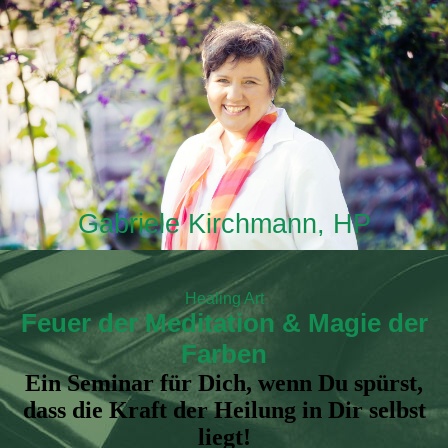
Gabriele Kirchmann, HP
Healing Art
Feuer der Meditation & Magie der
Farben
Ein Seminar für Dich, wenn Du spürst,
dass die Kraft der Heilung in Dir selbst
liegt!