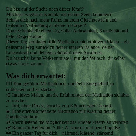
Du bist auf der Suche nach dieser Kraft?
Möchtest wieder in Kontakt mit deiner Seele kommen?
Sehnst dich nach mehr Ruhe, innerem Gleichgewicht und
heilsamer Verbindung zu deinem Körper?
Dann schenke dir einen Tag voller Achtsamkeit, Kreativität und
tiefer Regeneration.
Dieser Tag verbindet stille Meditation mit intuitivem Malen – ein
heilsamer Weg zurück zu deiner inneren Balance, deiner
Lebenskraft und deinem schöpferischen Ausdruck.
Du brauchst keine Vorkenntnisse – nur den Wunsch, dir selbst
etwas Gutes zu tun.
Was dich erwartet:
🧘‍♀️ Eine geführte Meditationen, um Dein Energiefeld zu
entdecken und zu stärken
🎨 Intuitives Malen, um die Erfahrungen der Meditation sichtbar
zu machen
- frei, ohne Druck, jenseits von Können oder Technik
💫 Eine erlebnisorientierte Meditation zur Klärung deiner
Familienstruktur
🎨Anschließend die Möglichkeit das Erlebte kreativ zu verorten
🌿 Raum für Reflexion, Stille, Austausch und neue Impulse
🌞 Ein ganzer Tag für dich – nährend, klärend, stärkend