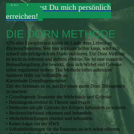
Hier kannst Du mich persönlich
erreichen!
DIE DORN METHODE
82% aller Erwachsenen leiden im Laufe ihres Lebens an
Rückenschmerzen. Wer hier wirksam helfen kann, wird sich
schnell und erfolgreich im Markt etablieren. Die Dorn Methode
ist leicht zu erlernen und äußerst effektiv. Sie ist eine manuelle
Behandlungsform, die bewirkt, dass sich Wirbel und Gelenke
selbst regulierend ordnen. Die Methode bietet außerdem
fundierte Hilfe zur Selbsthilfe an.
Kursinhalte Grundlagenseminar
Ziel des Seminars ist es, aus Dir einen guten Dorn Therapeuten
zu machen:
• Grundlegende Anatomie der Wirbelsäule und Gelenke
• Beinlängenkorrektur in Theorie und Praxis
• Methoden um alle Gelenke des Körpers behandeln zu können
• Beckenschiefstand erkennen und behandeln
• Wirbelfehlstellungen ertasten und behandeln
• Keine Angst vor der HWS
• Selbsthilfeübungen für die Patienten an sich selbst erlernen