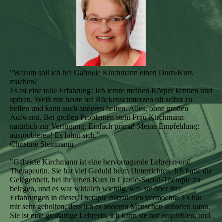
"Warum soll ich bei Gabriele Kirchmann einen Dorn-Kurs
machen?
Es ist eine tolle Erfahrung! Ich lernte meinen Körper kennen und
spüren. Weiß mir heute bei Rückenschmerzen oft selbst zu
helfen und kann auch anderen helfen. Alles, ohne großen
Aufwand. Bei großen Problemen steht Frau Kirchmann
natürlich zur Verfügung. Einfach prima! Meine Empfehlung:
ausprobieren! Es lohnt sich."
Christine Steinmann
"Gabriele Kirchmann ist eine hervorragende Lehrerin und
Therapeutin. Sie hat viel Geduld beim Unterrichten. Ich hatte die
Gelegenheit, bei ihr einen Kurs in Cranio-Sacral-Therapie zu
belegen, und es war wirklich wichtig, was sie über ihre
Erfahrungen in dieser Therapie mitzuteilen vermochte. Es hat
mir sehr geholfen, dass ich es anderen Menschen anbieten kann.
Sie ist eine großartige Lehrerin, ich kann sie nur empfehlen, und