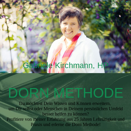
Gabriele Kirchmann, HP
DORN METHODE
Du möchtest Dein Wissen und Können erweitern,
um Dir selbst oder Menschen in Deinem persönlichen Umfeld
besser helfen zu können?
Profitiere von meiner Erfahrung aus 25 Jahren Lehrtätigkeit und
Praxis und erlerne die Dorn Methode!