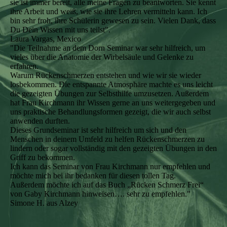
sie ist immer bereit, alle meine Fragen zu beantworten. Sie kennt
ihre Arbeit und weiß, wie sie ihre Lehren vermitteln kann. Ich
bin sehr froh, ihre Schülerin gewesen zu sein. Vielen Dank, dass
Du Dein Wissen mit uns teilst".
Laura Vargas, Mexico
"Die Teilnahme an dem Dorn Seminar war sehr hilfreich, um
vieles über die Anatomie der Wirbelsäule und Gelenke zu
erfahren.
Warum Rückenschmerzen entstehen und wie wir sie wieder
losbekommen. Die entspannte Atmosphäre machte es uns leicht
die gezeigten Übungen zur Selbsthilfe umzusetzen. Außerdem
hat Frau Kirchmann ihr Wissen gerne an uns weitergegeben und
uns praktische Behandlungsformen gezeigt, die wir auch selbst
anwenden durften.
Dieses Grundseminar ist sehr hilfreich um sich und den
Menschen in deinem Umfeld zu helfen Rückenschmerzen zu
lindern oder sogar vollständig mit den gezeigten Übungen in den
Griff zu bekommen.
Ich kann das Seminar von Frau Kirchmann nur empfehlen und
möchte mich bei ihr bedanken für diesen tollen Tag.
Außerdem möchte ich auf das Buch „Rücken Schmerz Frei“
von Gaby Kirchmann hinweisen…. sehr zu empfehlen."
Simone H. aus Alzey