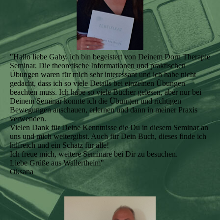
"Hallo liebe Gaby, ich bin begeistert von Deinem Dorn Therapie
Seminar. Die theoretische Informationen und praktischen
Übungen waren für mich sehr interessant und ich habe nicht
gedacht, dass ich so viele Details bei einzelnen Übungen
beachten muss. Ich habe so viele Bücher gelesen, aber nur bei
Deinem Seminar konnte ich die Übungen und richtigen
Bewegungen anschauen, erlernen und dann in meiner Praxis
verwenden.
Vielen Dank für Deine Kenntnisse die Du in diesem Seminar an
uns und mich weitergibst. Auch für Dein Buch, dieses finde ich
hilfreich und ein Schatz für alle!
Ich freue mich, weitere Seminare bei Dir zu besuchen.
Liebe Grüße aus Wallertheim"
Oksana