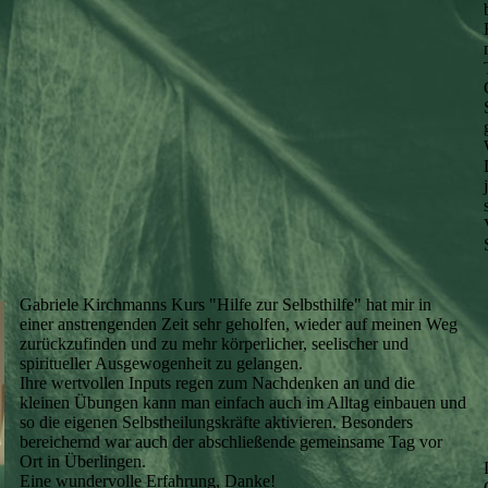
Gabriele Kirchmanns Kurs "Hilfe zur Selbsthilfe" hat mir in
einer anstrengenden Zeit sehr geholfen, wieder auf meinen Weg
zurückzufinden und zu mehr körperlicher, seelischer und
spiritueller Ausgewogenheit zu gelangen.
Ihre wertvollen Inputs regen zum Nachdenken an und die
kleinen Übungen kann man einfach auch im Alltag einbauen und
so die eigenen Selbstheilungskräfte aktivieren. Besonders
bereichernd war auch der abschließende gemeinsame Tag vor
Ort in Überlingen.
Eine wundervolle Erfahrung, Danke!