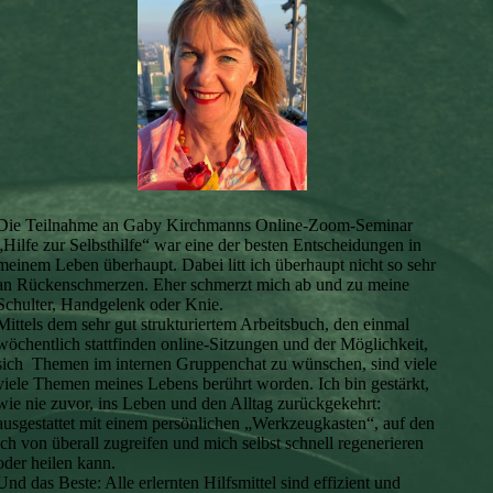
Die Teilnahme an Gaby Kirchmanns Online-Zoom-Seminar
„Hilfe zur Selbsthilfe“ war eine der besten Entscheidungen in
meinem Leben überhaupt. Dabei litt ich überhaupt nicht so sehr
an Rückenschmerzen. Eher schmerzt mich ab und zu meine
Schulter, Handgelenk oder Knie.
Mittels dem sehr gut strukturiertem Arbeitsbuch, den einmal
wöchentlich stattfinden online-Sitzungen und der Möglichkeit,
sich Themen im internen Gruppenchat zu wünschen, sind viele
viele Themen meines Lebens berührt worden. Ich bin gestärkt,
wie nie zuvor, ins Leben und den Alltag zurückgekehrt:
ausgestattet mit einem persönlichen „Werkzeugkasten“, auf den
ich von überall zugreifen und mich selbst schnell regenerieren
oder heilen kann.
Und das Beste: Alle erlernten Hilfsmittel sind effizient und