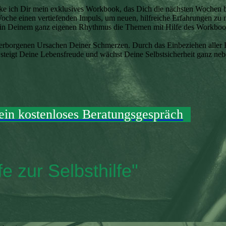
e ich Dir mein exklusives Workbook, das Dich die nächsten Wochen beg
oche einen vertiefenden Impuls, um neuen, hilfreiche Erfahrungen zu
Du in Deinem ganz eigenen Rhythmus die Themen mit Hilfe des Workbo
rborgenen Ursachen Deiner Schmerzen. Durch das Einbeziehen aller Eb
steigt Deine Lebensfreude und wächst Deine Selbstsicherheit ganz neb
ein kostenloses Beratungsgespräch
e zur Selbsthilfe"