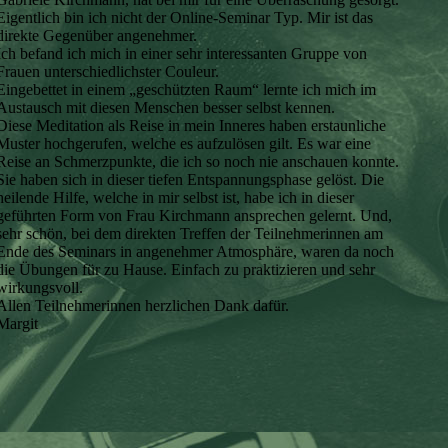
Eigentlich bin ich nicht der Online-Seminar Typ. Mir ist das
direkte Gegenüber angenehmer.
Ich befand ich mich in einer sehr interessanten Gruppe von
Frauen unterschiedlichster Couleur.
Eingebettet in einem „geschützten Raum“ lernte ich mich im
Austausch mit diesen Menschen besser selbst kennen.
Diese Meditation als Reise in mein Inneres haben erstaunliche
Muster hochgerufen, welche es aufzulösen gilt. Es war eine
Reise an Schmerzpunkte, die ich so noch nie anschauen konnte.
Sie haben sich in dieser tiefen Entspannungsphase gelöst. Die
heilende Hilfe, welche in mir selbst ist, habe ich in dieser
geführten Form von Frau Kirchmann ansprechen gelernt. Und,
sehr schön, bei dem direkten Treffen der Teilnehmerinnen am
Ende des Seminars in angenehmer Atmosphäre, waren da noch
die Übungen für zu Hause. Einfach zu praktizieren und sehr
wirkungsvoll.
Allen Teilnehmerinnen herzlichen Dank dafür.
Margit