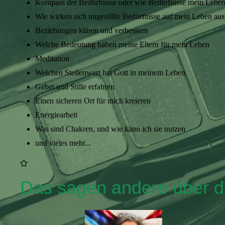
Kompass der Bedürfnisse oder wie Bedürfnisse mein Lebe
Wie wirken sich ungestillte Bedürfnisse auf mein Leben aus
Beziehungen klären und verbessern
Welche Bedeutung haben meine Eltern für mein Leben
Meditation
Welchen Stellenwert hat Gott in meinem Leben
Gebet und Stille erfahren
Einen sicheren Ort für mich kreieren
Energiearbeit
Was sind Chakren, und wie kann ich sie nutzen
und vieles mehr...
Das sagen andere über da