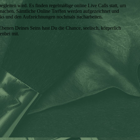
leiten wird. Es finden regelmäßige online Live Calls statt, um
 machen. Sämtliche Online Treffen werden aufgezeichnet und
oks und den Aufzeichnungen nochmals nacharbeiten.
enen Deines Seins hast Du die Chance, seelisch, körperlich
enbei mit.