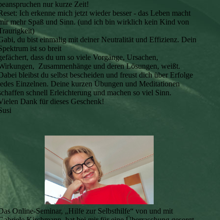
beanspruchen nur kurze Zeit!
Reset: Ich erkenne mich jetzt wieder besser - das Leben macht
mir mehr Spaß und Sinn. (und ich bin wirklich kein Kind von
Traurigkeit)
Gabi, du bist einmalig mit deiner Neutralität und Effizienz. Dein
Spektrum ist so breit
gefächert, dass du um so viele Vorgänge, Ursachen,
Wirkungen, Zusammenhänge und deren Lösungen, weißt.
Dabei bleibst du selbst bescheiden und freust dich über Erfolge
jedes Einzelnen. Deine kurzen Übungen und Meditationen
schaffen schnell Erleichterung und machen so viel Sinn.
Vielen Dank für dieses Geschenk!
Susi
Das Online-Seminar, „Hilfe zur Selbsthilfe“ von und mit
Gabriele Kirchmann, hat bei mir für eine Überraschung gesorgt.