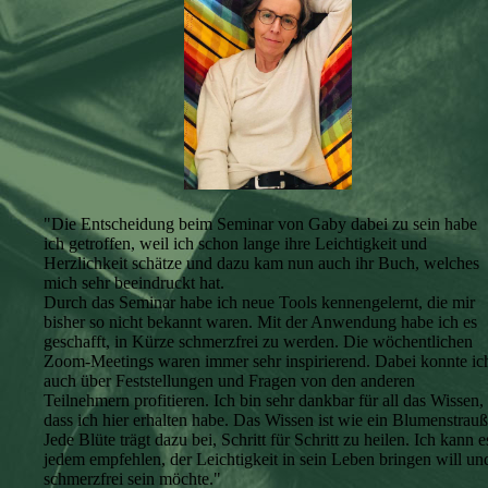
"Die Entscheidung beim Seminar von Gaby dabei zu sein habe
ich getroffen, weil ich schon lange ihre Leichtigkeit und
Herzlichkeit schätze und dazu kam nun auch ihr Buch, welches
mich sehr beeindruckt hat.
Durch das Seminar habe ich neue Tools kennengelernt, die mir
bisher so nicht bekannt waren. Mit der Anwendung habe ich es
geschafft, in Kürze schmerzfrei zu werden. Die wöchentlichen
Zoom-Meetings waren immer sehr inspirierend. Dabei konnte ic
auch über Feststellungen und Fragen von den anderen
Teilnehmern profitieren. Ich bin sehr dankbar für all das Wissen,
dass ich hier erhalten habe. Das Wissen ist wie ein Blumenstrauß
Jede Blüte trägt dazu bei, Schritt für Schritt zu heilen. Ich kann e
jedem empfehlen, der Leichtigkeit in sein Leben bringen will un
schmerzfrei sein möchte."