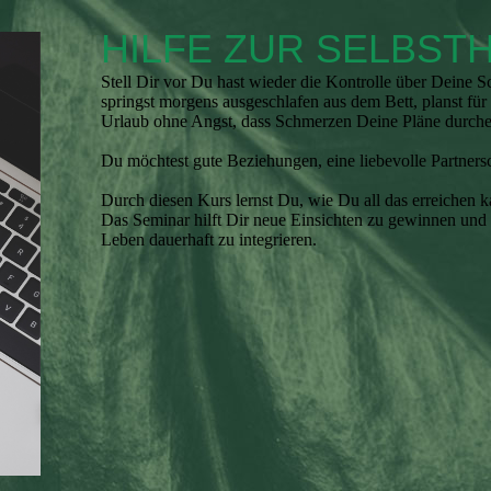
HILFE ZUR SELBSTH
Stell Dir vor Du hast wieder die Kontrolle über Deine 
springst morgens ausgeschlafen aus dem Bett, planst f
Urlaub ohne Angst, dass Schmerzen Deine Pläne durche
Du möchtest gute Beziehungen, eine liebevolle Partners
Durch diesen Kurs lernst Du, wie Du all das erreichen
Das Seminar hilft Dir neue Einsichten zu gewinnen und b
Leben dauerhaft zu integrieren.