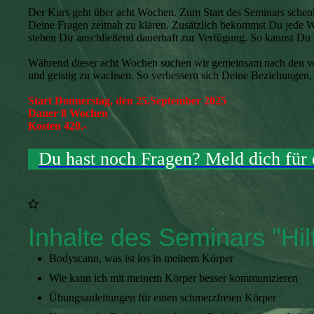
Der Kurs geht über acht Wochen. Zum Start des Seminars schenk
Deine Fragen zeitnah zu klären. Zusätzlich bekommst Du jede W
stehen Dir anschließend dauerhaft zur Verfügung. So kannst 
Während dieser acht Wochen suchen wir g
emeinsam nach den ve
und geistig zu wachsen. So verbessern sich Deine Beziehungen, 
Start Donnerstag, den 25.September 2025
Dauer 8 Wochen
Kosten 420.-
Du hast noch Fragen? Meld dich für 
Inhalte des Seminars "Hilf
Bodyscann, was ist los in meinem Körper
Wie kann ich mit meinem Körper besser kommunizieren
Übungsanleitungen für einen schmerzfreien Körper