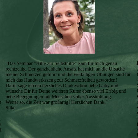
"Das Seminar "Hilfe zur Selbsthilfe" kam für mich genau
rechtzeitig. Der ganzheitliche Ansatz hat mich an die Ursache
meiner Schmerzen geführt und die vielfältigen Übungen sind für
mich das Handwerkszeug zur Schmerzfreiheit geworden!
Dafür sage ich ein herzliches Dankeschön liebe Gaby und
wünsche Dir für Deine weiteren Kurse ebenso viel Erfolg und
nette Begegnungen mit Menschen voller Ausstrahlung.
Weiter so, die Zeit war großartig! Herzlichen Dank."
h
Silke
.
s
d